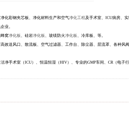
质净化彩钢夹芯板、净化材料生产和空气
净化工程
及手术室、ICU病房、
化企业。
纸蜂窝
净化板
、硅岩
净化板
、玻镁防火
净化板
、冷库板、等。
高效送风口、散流板、空气过滤器、工作台、除尘器、层流罩、各种风
间、洁净手术室（ICU）、恒温恒湿（HIV）、专业的GMP车间、CR（电子