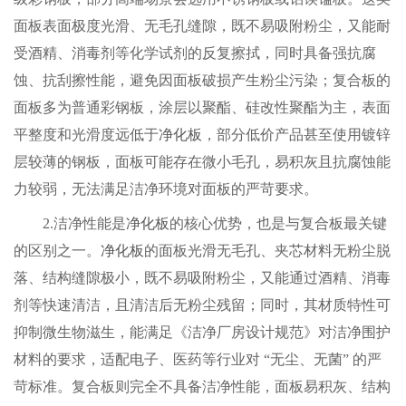
面板表面极度光滑、无毛孔缝隙，既不易吸附粉尘，又能耐
受酒精、消毒剂等化学试剂的反复擦拭，同时具备强抗腐
蚀、抗刮擦性能，避免因面板破损产生粉尘污染；复合板的
面板多为普通彩钢板，涂层以聚酯、硅改性聚酯为主，表面
平整度和光滑度远低于
净化板
，部分低价产品甚至使用镀锌
层较薄的钢板，面板可能存在微小毛孔，易积灰且抗腐蚀能
力较弱，无法满足洁净环境对面板的严苛要求。
2.洁净性能是
净化板
的核心优势，也是与复合板最关键
的区别之一。
净化板
的面板光滑无毛孔、夹芯材料无粉尘脱
落、结构缝隙极小，既不易吸附粉尘，又能通过酒精、消毒
剂等快速清洁，且清洁后无粉尘残留；同时，其材质特性可
抑制微生物滋生，能满足《洁净厂房设计规范》对洁净围护
材料的要求，适配电子、医药等行业对 “无尘、无菌” 的严
苛标准。复合板则完全不具备洁净性能，面板易积灰、结构