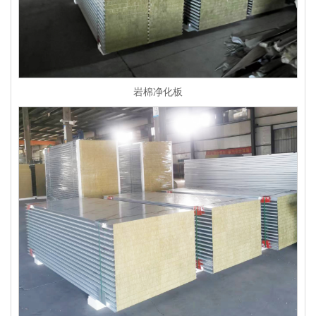
岩棉净化板