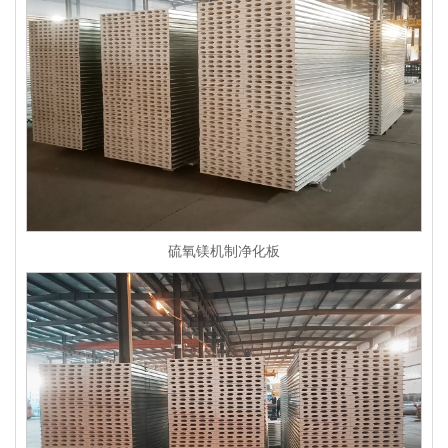
硫氧镁机制净化板