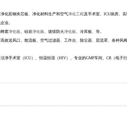
质净化彩钢夹芯板、净化材料生产和空气
净化工程
及手术室、ICU病房、
化企业。
纸蜂窝
净化板
、硅岩
净化板
、玻镁防火
净化板
、冷库板、等。
高效送风口、散流板、空气过滤器、工作台、除尘器、层流罩、各种风
间、洁净手术室（ICU）、恒温恒湿（HIV）、专业的GMP车间、CR（电子