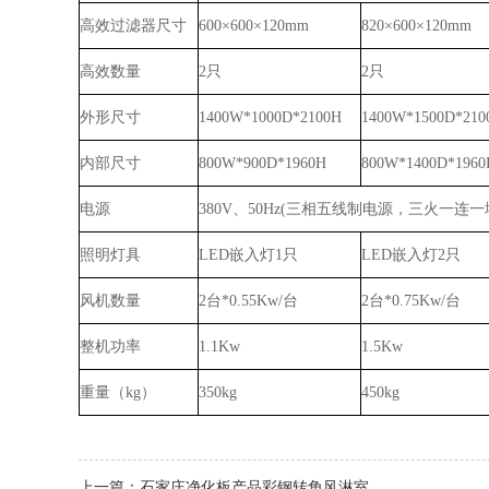
高效过滤器尺寸
600×600×120mm
820×600×120mm
高效数量
2只
2只
外形尺寸
1400W*1000D*2100H
1400W*1500D*210
内部尺寸
800W*900D*1960H
800W*1400D*1960
电源
380V、50Hz(三相五线制电源，三火一连
照明灯具
LED嵌入灯1只
LED嵌入灯2只
风机数量
2台*0.55Kw/台
2台*0.75Kw/台
整机功率
1.1Kw
1.5Kw
重量（kg）
350kg
450kg
上一篇：
石家庄净化板产品彩钢转角风淋室