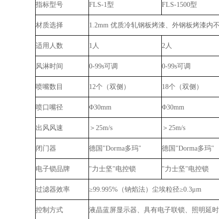
指标型号
FLS-1型
FLS-1500型
材质选择
1.2mm 优质冷轧钢板烤漆、外钢板烤漆内不
适用人数
1人
2人
风淋时间
0-99s可调
0-99s可调
喷嘴数目
12个（双侧）
18个（双侧）
喷口嘴径
Φ30mm
Φ30mm
出风风速
＞25m/s
＞25m/s
闭门器
德国"Dorma多玛"
德国"Dorma多玛"
电子锁品牌
"力士坚"电控锁
"力士坚"电控锁
过滤器效率
≥99.995%（钠焰法）尘埃粒径≥0.3μm
控制方式
液晶蓝屏显示器、具有电子联锁、照明延时