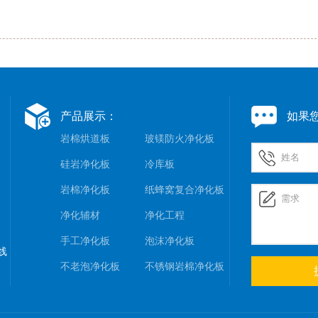
产品展示：
如果
岩棉烘道板
玻镁防火净化板
硅岩净化板
冷库板
岩棉净化板
纸蜂窝复合净化板
净化辅材
净化工程
手工净化板
泡沫净化板
线
不老泡净化板
不锈钢岩棉净化板